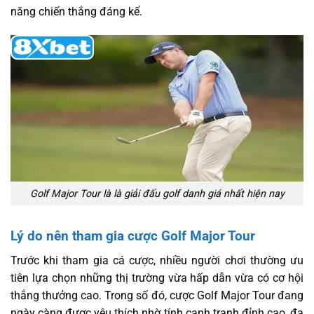
năng chiến thắng đáng kể.
Golf Major Tour là là giải đấu golf danh giá nhất hiện nay
Lý do nên tham gia cược Golf Major Tour
Trước khi tham gia cá cược, nhiều người chơi thường ưu
tiên lựa chọn những thị trường vừa hấp dẫn vừa có cơ hội
thắng thưởng cao. Trong số đó, cược Golf Major Tour đang
ngày càng được yêu thích nhờ tính cạnh tranh đỉnh cao, đa