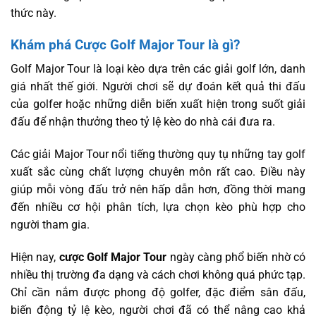
thức này.
Khám phá Cược Golf Major Tour là gì?
Golf Major Tour là loại kèo dựa trên các giải golf lớn, danh
giá nhất thế giới. Người chơi sẽ dự đoán kết quả thi đấu
của golfer hoặc những diễn biến xuất hiện trong suốt giải
đấu để nhận thưởng theo tỷ lệ kèo do nhà cái đưa ra.
Các giải Major Tour nổi tiếng thường quy tụ những tay golf
xuất sắc cùng chất lượng chuyên môn rất cao. Điều này
giúp mỗi vòng đấu trở nên hấp dẫn hơn, đồng thời mang
đến nhiều cơ hội phân tích, lựa chọn kèo phù hợp cho
người tham gia.
Hiện nay,
cược Golf Major Tour
ngày càng phổ biến nhờ có
nhiều thị trường đa dạng và cách chơi không quá phức tạp.
Chỉ cần nắm được phong độ golfer, đặc điểm sân đấu,
biến động tỷ lệ kèo, người chơi đã có thể nâng cao khả