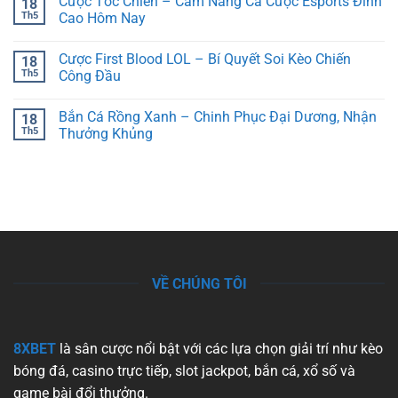
Cược Tốc Chiến – Cẩm Nang Cá Cược Esports Đỉnh
18
Th5
Cao Hôm Nay
Cược First Blood LOL – Bí Quyết Soi Kèo Chiến
18
Th5
Công Đầu
Bắn Cá Rồng Xanh – Chinh Phục Đại Dương, Nhận
18
Th5
Thưởng Khủng
VỀ CHÚNG TÔI
8XBET
là sân cược nổi bật với các lựa chọn giải trí như kèo
bóng đá, casino trực tiếp, slot jackpot, bắn cá, xổ số và
game bài đổi thưởng.