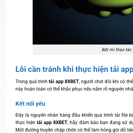
Bật mí thao tác 
Lỗi cần tránh khi thực hiện tải a
Trong quá trình
tải app 8XBET
, người chơi đôi khi có th
này hoàn toàn có thể khắc phục nếu nắm rõ nguyên nhâ
Kết nối yếu
Đây là nguyên nhân hàng đầu khiến quá trình tải file
thực hiện
tải app 8XBET
, hãy đảm bảo bạn đang sử dụ
Một đường truyền chập chờn có thể làm hỏng gói dữ liệu, 