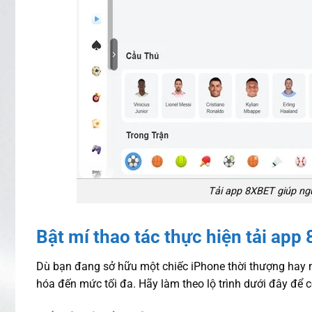
Tải app 8XBET giúp ng
Bật mí thao tác thực hiện tải app
Dù bạn đang sở hữu một chiếc iPhone thời thượng hay m
hóa đến mức tối đa. Hãy làm theo lộ trình dưới đây để 