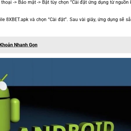
ện thoại -> Bảo mật -> Bật tùy chọn “Cài đặt ứng dụng từ nguồn
ile 8XBET.apk và chọn “Cài đặt”. Sau vài giây, ứng dụng sẽ s
 Khoản Nhanh Gọn