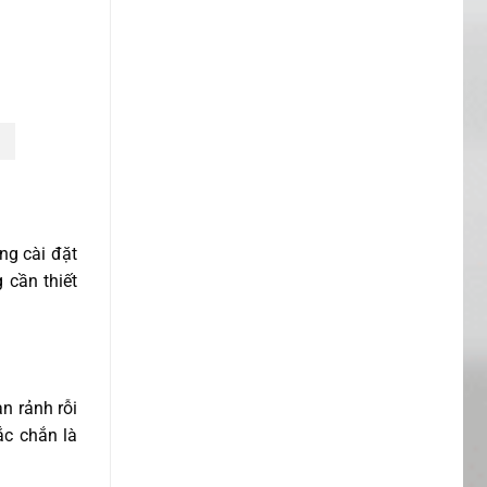
ng cài đặt
 cần thiết
n rảnh rỗi
ắc chắn là