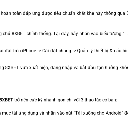
 hoàn toàn đáp ứng được tiêu chuẩn khắt khe này thông qua 
ng chủ 8XBET chính thống. Tại đây, hãy nhấn vào biểu tượng “T
i đặt trên iPhone -> Cài đặt chung -> Quản lý thiết bị & cấu hì
ợng 8XBET vừa xuất hiện, đăng nhập và bắt đầu tận hưởng khô
 8XBET
trở nên cực kỳ nhanh gọn chỉ với 3 thao tác cơ bản:
 mục tải ứng dụng và nhấn vào nút “Tải xuống cho Android” để