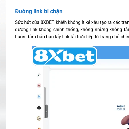
Đường link bị chặn
Sức hút của 8XBET khiến không ít kẻ xấu tạo ra các tr
đường link không chính thống, không những không tải
Luôn đảm bảo bạn lấy link tải trực tiếp từ trang chủ chí