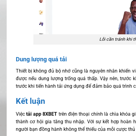
Lỗi cần tránh khi 
Dung lượng quá tải
Thiết bị không đủ bộ nhớ cũng là nguyên nhân khiến v
được nếu dung lượng trống quá thấp. Vậy nên, trước khi
trước khi tiến hành tải ứng dụng để đảm bảo quá trình c
Kết luận
Việc
tải app 8XBET
trên điện thoại chính là chìa khóa g
thành cơ hội gia tăng thu nhập. Với sự kết hợp hoàn 
người bạn đồng hành không thể thiếu của mỗi cược thủ