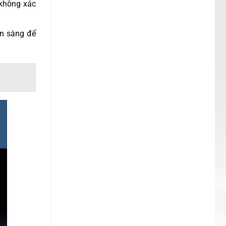
 không xác
ẵn sàng để