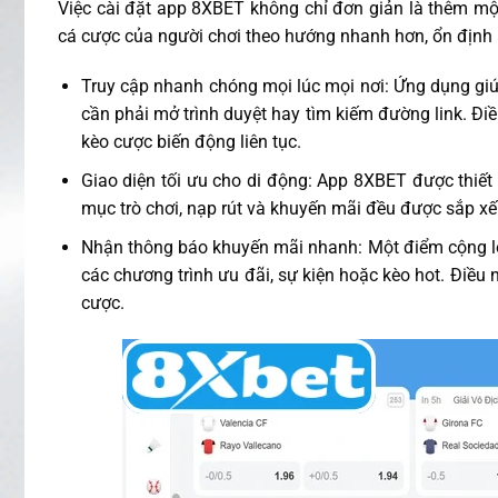
Việc cài đặt app 8XBET không chỉ đơn giản là thêm mộ
cá cược của người chơi theo hướng nhanh hơn, ổn định
Truy cập nhanh chóng mọi lúc mọi nơi: Ứng dụng giú
cần phải mở trình duyệt hay tìm kiếm đường link. Điề
kèo cược biến động liên tục.
Giao diện tối ưu cho di động: App 8XBET được thiết k
mục trò chơi, nạp rút và khuyến mãi đều được sắp xế
Nhận thông báo khuyến mãi nhanh: Một điểm cộng lớ
các chương trình ưu đãi, sự kiện hoặc kèo hot. Điều 
cược.