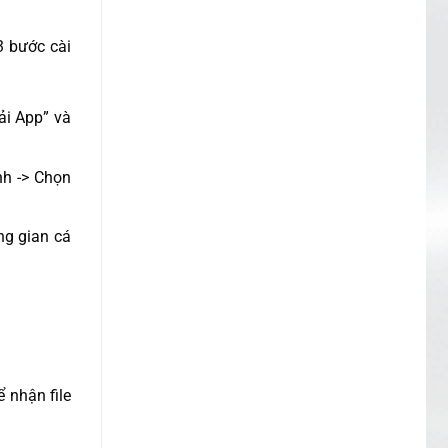
3 bước cài
ải App” và
nh -> Chọn
ng gian cá
 nhận file