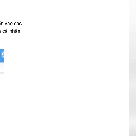
ấn vào các
n cá nhân.